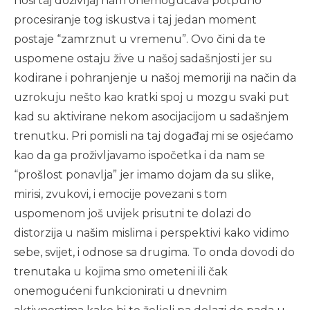
nosi taj doživljaj nam onemogućava potpuno
procesiranje tog iskustva i taj jedan moment
postaje “zamrznut u vremenu”. Ovo čini da te
uspomene ostaju žive u našoj sadašnjosti jer su
kodirane i pohranjenje u našoj memoriji na način da
uzrokuju nešto kao kratki spoj u mozgu svaki put
kad su aktivirane nekom asocijacijom u sadašnjem
trenutku. Pri pomisli na taj događaj mi se osjećamo
kao da ga proživljavamo ispočetka i da nam se
“prošlost ponavlja” jer imamo dojam da su slike,
mirisi, zvukovi, i emocije povezani s tom
uspomenom još uvijek prisutni te dolazi do
distorzija u našim mislima i perspektivi kako vidimo
sebe, svijet, i odnose sa drugima. To onda dovodi do
trenutaka u kojima smo ometeni ili čak
onemogućeni funkcionirati u dnevnim