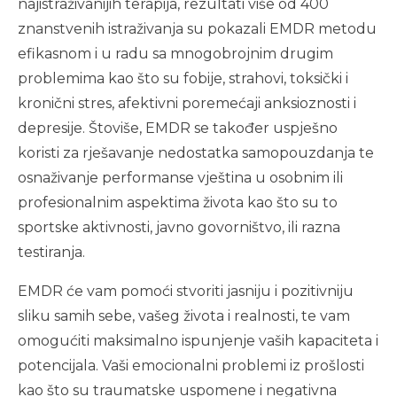
najistraživanijih terapija, rezultati više od 400
znanstvenih istraživanja su pokazali EMDR metodu
efikasnom i u radu sa mnogobrojnim drugim
problemima kao što su fobije, strahovi, toksički i
kronični stres, afektivni poremećaji anksioznosti i
depresije. Štoviše, EMDR se također uspješno
koristi za rješavanje nedostatka samopouzdanja te
osnaživanje performanse vještina u osobnim ili
profesionalnim aspektima života kao što su to
sportske aktivnosti, javno govorništvo, ili razna
testiranja.
EMDR će vam pomoći stvoriti jasniju i pozitivniju
sliku samih sebe, vašeg života i realnosti, te vam
omogućiti maksimalno ispunjenje vaših kapaciteta i
potencijala. Vaši emocionalni problemi iz prošlosti
kao što su traumatske uspomene i negativna