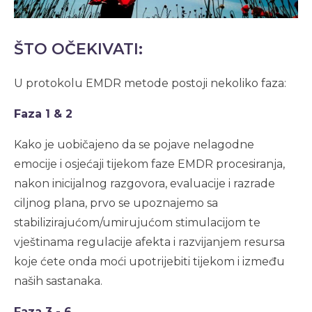
ŠTO OČEKIVATI:
U protokolu EMDR metode postoji nekoliko faza:
Faza 1 & 2
Kako je uobičajeno da se pojave nelagodne
emocije i osjećaji tijekom faze EMDR procesiranja,
nakon inicijalnog razgovora, evaluacije i razrade
ciljnog plana, prvo se upoznajemo sa
stabilizirajućom/umirujućom stimulacijom te
vještinama regulacije afekta i razvijanjem resursa
koje ćete onda moći upotrijebiti tijekom i između
naših sastanaka.
Faza 3 - 6