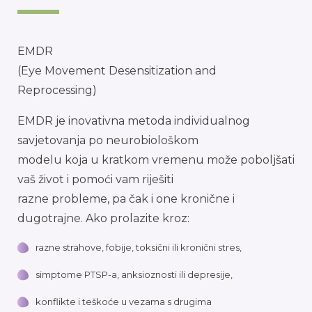
EMDR
(Eye Movement Desensitization and
Reprocessing)
EMDR je inovativna metoda individualnog
savjetovanja po neurobiološkom
modelu koja u kratkom vremenu može poboljšati
vaš život i pomoći vam riješiti
razne probleme, pa čak i one kronične i
dugotrajne. Ako prolazite kroz:
razne strahove, fobije, toksični ili kronični stres,
simptome PTSP-a, anksioznosti ili depresije,
konflikte i teškoće u vezama s drugima