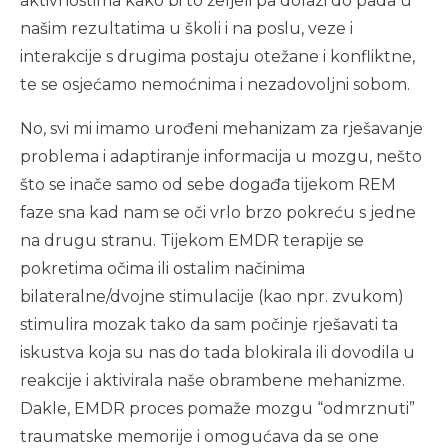
aktivnostima kako bi to željeli pa dolazi do pada u
našim rezultatima u školi i na poslu, veze i
interakcije s drugima postaju otežane i konfliktne,
te se osjećamo nemoćnima i nezadovoljni sobom.
No, svi mi imamo urođeni mehanizam za rješavanje
problema i adaptiranje informacija u mozgu, nešto
što se inače samo od sebe događa tijekom REM
faze sna kad nam se oči vrlo brzo pokreću s jedne
na drugu stranu. Tijekom EMDR terapije se
pokretima očima ili ostalim načinima
bilateralne/dvojne stimulacije (kao npr. zvukom)
stimulira mozak tako da sam počinje rješavati ta
iskustva koja su nas do tada blokirala ili dovodila u
reakcije i aktivirala naše obrambene mehanizme.
Dakle, EMDR proces pomaže mozgu “odmrznuti”
traumatske memorije i omogućava da se one