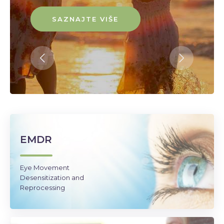
SAZNAJTE VIŠE
SAZNAJTE VIŠE
SAZNAJTE VIŠE
EMDR
Eye Movement
Desensitization and
Reprocessing